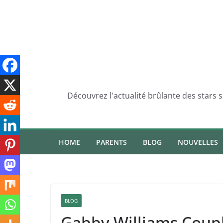
Skip
to
content
Découvrez l'actualité brûlante des stars 
HOME
PARENTS
BLOG
NOUVELLES
BLOG
Gabby Williams Couple