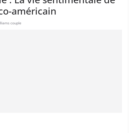
nco-américain
lliams couple