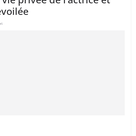
évoilée
ri