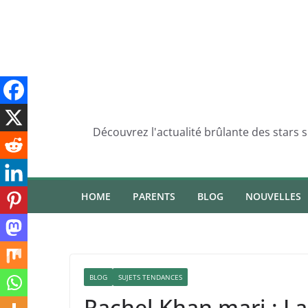
Skip
to
content
Découvrez l'actualité brûlante des stars 
HOME
PARENTS
BLOG
NOUVELLES
BLOG
SUJETS TENDANCES
Rachel Khan mari : La 